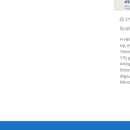
27
Βράβ
Η HE
της σ
Υπευ
17η 
Απόφ
Επαγ
Δήμω
Μενε