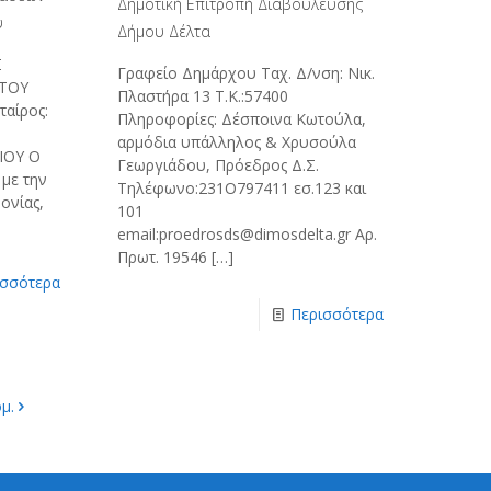
Δημοτική Επιτροπή Διαβούλευσης
ύ
Δήμου Δέλτα
Σ
Γραφείο Δημάρχου Ταχ. Δ/νση: Νικ.
ΤΟΥ
Πλαστήρα 13 Τ.Κ.:57400
αίρος:
Πληροφορίες: Δέσποινα Κωτούλα,
Σ
αρμόδια υπάλληλος & Χρυσούλα
ΙΟΥ Ο
Γεωργιάδου, Πρόεδρος Δ.Σ.
με την
Τηλέφωνο:231Ο797411 εσ.123 και
ονίας,
101
email:proedrosds@dimosdelta.gr Αρ.
Πρωτ. 19546
[…]
ισσότερα
Περισσότερα
μ.