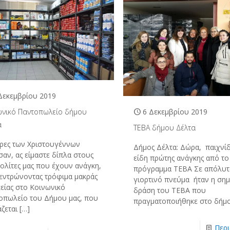
Δεκεμβρίου 2019
ωνικό Παντοπωλείο δήμου
6 Δεκεμβρίου 2019
α
TEBA δήμου Δέλτα
έρες των Χριστουγέννων
Δήμος Δέλτα: Δώρα, παιχνίδ
αν, ας είμαστε δίπλα στους
είδη πρώτης ανάγκης από το
ολίτες μας που έχουν ανάγκη,
πρόγραμμα ΤΕΒΑ Σε απόλυ
εντρώνοντας τρόφιμα μακράς
γιορτινό πνεύμα ήταν η σημ
κείας στο Κοινωνικό
δράση του ΤΕΒΑ που
οπωλείο του Δήμου μας, που
πραγματοποιήθηκε στο δήμ
ζεται
[…]
Περ