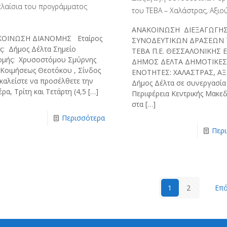
πλαίσια του προγράμματος
του ΤΕΒΑ – Χαλάστρας, Αξιο
ΑΝΑΚΟΙΝΩΣΗ ΔΙΕΞΑΓΩΓΗ
ΟΙΝΩΣΗ ΔΙΑΝΟΜΗΣ Εταίρος
ΣΥΝΟΔΕΥΤΙΚΩΝ ΔΡΑΣΕΩΝ 
ς: Δήμος Δέλτα Σημείο
ΤΕΒΑ Π.Ε. ΘΕΣΣΑΛΟΝΙΚΗΣ Ετ
ομής: Χρυσοστόμου Σμύρνης
ΔΗΜΟΣ ΔΕΛΤΑ ΔΗΜΟΤΙΚΕ
 Κοιμήσεως Θεοτόκου , Σίνδος
ΕΝΟΤΗΤΕΣ: ΧΑΛΑΣΤΡΑΣ, ΑΞ
καλείστε να προσέλθετε την
Δήμος Δέλτα σε συνεργασία 
ρα, Τρίτη και Τετάρτη (4,5
[…]
Περιφέρεια Κεντρικής Μακεδ
στα
[…]
Περισσότερα
Περ
1
2
Επό