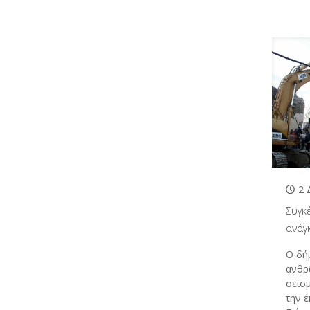
2 
Συγκ
ανάγ
Ο δή
ανθρ
σεισ
την 