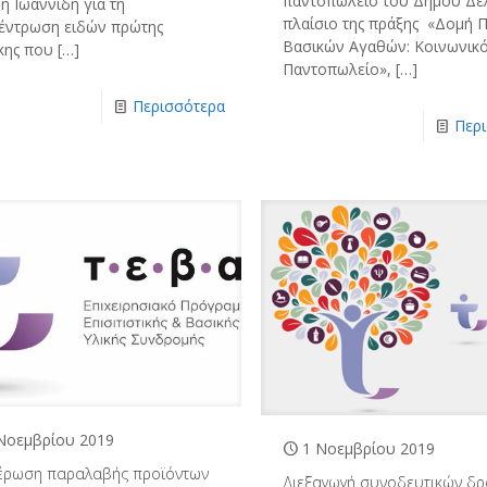
παντοπωλείο του Δήμου Δέ
η Ιωαννίδη για τη
πλαίσιο της πράξης «Δομή 
έντρωση ειδών πρώτης
Βασικών Αγαθών: Κοινωνικ
κης που
[…]
Παντοπωλείο»,
[…]
Περισσότερα
Περ
Νοεμβρίου 2019
1 Νοεμβρίου 2019
έρωση παραλαβής προϊόντων
Διεξαγωγή συνοδευτικών δ