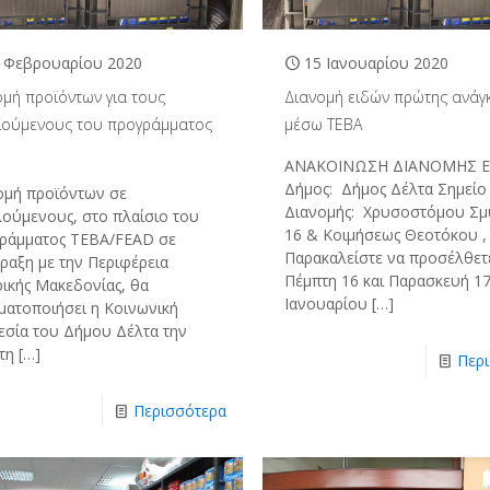
 Φεβρουαρίου 2020
15 Ιανουαρίου 2020
ομή προϊόντων για τους
Διανομή ειδών πρώτης ανάγ
ούμενους του προγράμματος
μέσω ΤΕΒΑ
ΑΝΑΚΟΙΝΩΣΗ ΔΙΑΝΟΜΗΣ Ετ
Δήμος: Δήμος Δέλτα Σημείο
ομή προϊόντων σε
Διανομής: Χρυσοστόμου Σμ
ούμενους, στο πλαίσιο του
16 & Κοιμήσεως Θεοτόκου ,
ράμματος ΤΕΒΑ/FEAD σε
Παρακαλείστε να προσέλθετ
ραξη με την Περιφέρεια
Πέμπτη 16 και Παρασκευή 1
ρικής Μακεδονίας, θα
Ιανουαρίου
[…]
ματοποιήσει η Κοινωνική
εσία του Δήμου Δέλτα την
τη
[…]
Περ
Περισσότερα