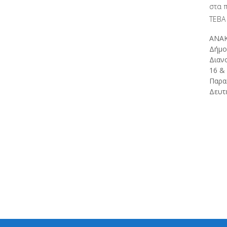
στα 
ΤΕΒΑ
ΑΝΑΚ
Δήμο
Διαν
16 &
Παρα
Δευτέ