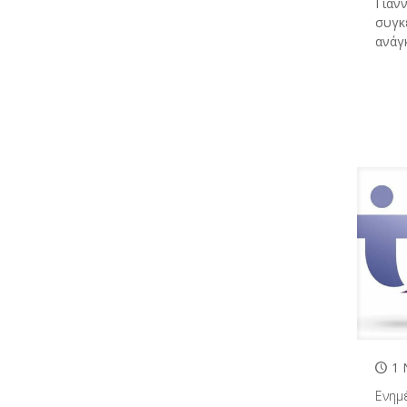
Γιάνν
συγκ
ανάγ
1 
Ενημ