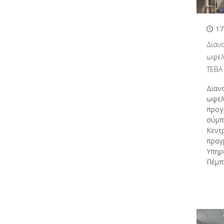
17
Διαν
ωφελ
ΤΕΒΑ
Διαν
ωφελ
προγ
σύμπ
Κεντ
πραγ
Υπηρ
Πέμπ