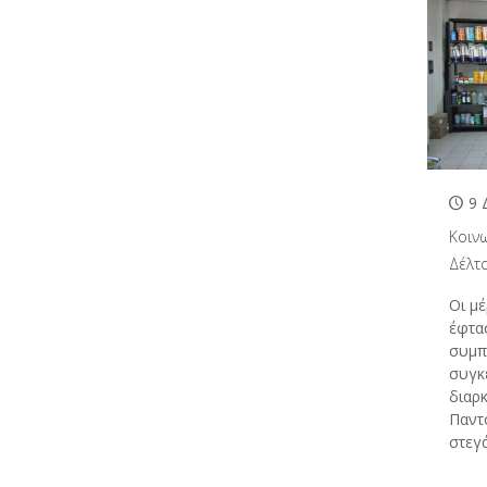
9 
Κοιν
Δέλτ
Οι μ
έφτασ
συμπ
συγκ
διαρ
Παντ
στεγά