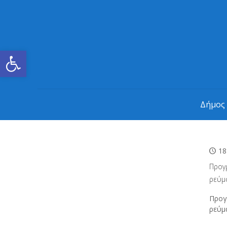
Ανοίξτε τη γραμμή εργαλείων
Δήμος
18
Προγ
ρεύμ
Προγ
ρεύμ