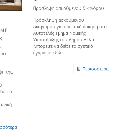
Πρόσληψη ασκούμενου δικηγόρου
Πρόσκληψη ασκούμενου
δικηγόρου για πρακτική άσκηση στο
Μ.Ε.
Αυτοτελές Τμήμα Νομικής
ς
Υποστήριξης του Δήμου Δέλτα.
ς
Μπορείτε να δείτε το σχετικό
έγγραφο εδώ.
δου
Περισσότερα
η της,
ύ
τα. Το
χανική
ισσότερα