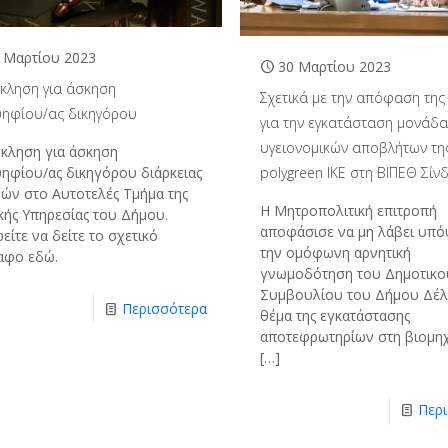
 Μαρτίου 2023
30 Μαρτίου 2023
κληση για άσκηση
Σχετικά με την απόφαση της 
ηφίου/ας δικηγόρου
για την εγκατάσταση μονάδα
υγειονομικών αποβλήτων τη
κληση για άσκηση
polygreen ΙΚΕ στη ΒΙΠΕΘ Σίν
ηφίου/ας δικηγόρου διάρκειας
νών στο Αυτοτελές Τμήμα της
Η Μητροπολιτική επιτροπή
κής Υπηρεσίας του Δήμου.
αποφάσισε να μη λάβει υπόψ
ίτε να δείτε το σχετικό
την ομόφωνη αρνητική
αφο εδώ.
γνωμοδότηση του Δημοτικο
Συμβουλίου του Δήμου Δέλ
Περισσότερα
θέμα της εγκατάστασης
αποτεφρωτηρίων στη βιομη
[…]
Περ