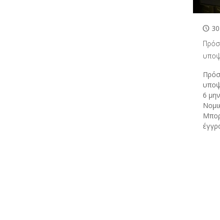
30
Πρόσ
υποψ
Πρόσ
υποψ
6 μη
Νομι
Μπορε
έγγρ