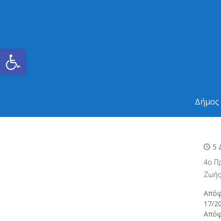
Ανοίξτε τη γραμμή εργαλείων
Δήμος
5 
4ο Π
Ζωής
Απόφ
17/2
Απόφ