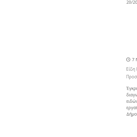
20/2
7 
Είδη
Προσ
Έγκρ
διαγ
ειδώ
εργα
Δήμο